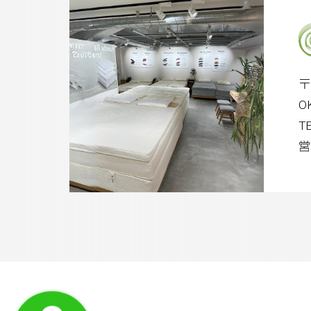
〒
O
T
営