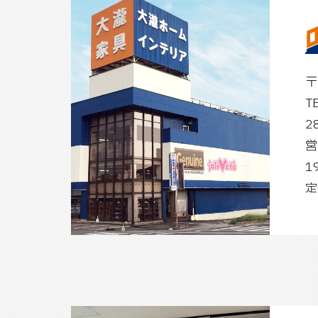
〒
T
2
営
1
定