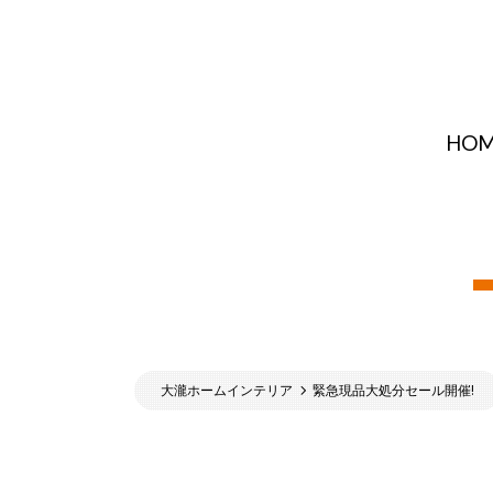
HOM
大瀧ホームインテリア
緊急現品大処分セール開催!