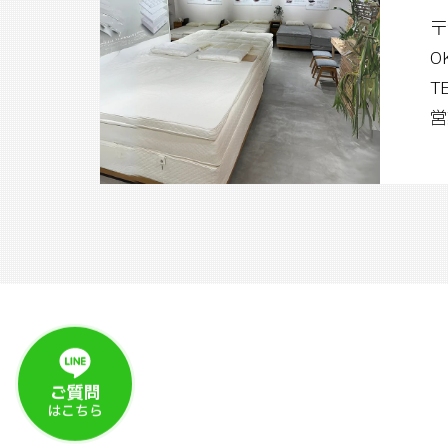
〒
O
T
営
ご質問
はこちら