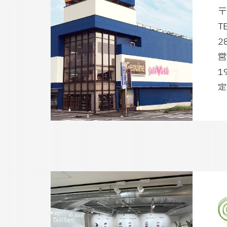
〒
T
2
営
1
定